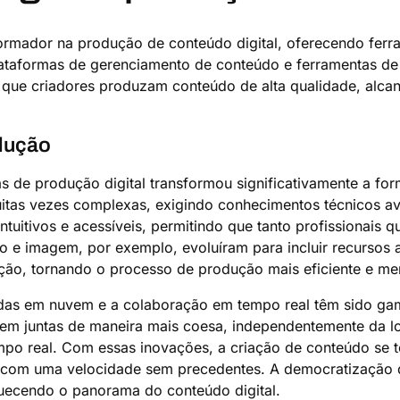
mador na produção de conteúdo digital, oferecendo ferram
lataformas de gerenciamento de conteúdo e ferramentas de
m que criadores produzam conteúdo de alta qualidade, alca
dução
s de produção digital transformou significativamente a fo
muitas vezes complexas, exigindo conhecimentos técnicos 
intuitivos e acessíveis, permitindo que tanto profissionai
eo e imagem, por exemplo, evoluíram para incluir recursos
ição, tornando o processo de produção mais eficiente e m
adas em nuvem e a colaboração em tempo real têm sido ga
em juntas de maneira mais coesa, independentemente da loc
po real. Com essas inovações, a criação de conteúdo se tor
s com uma velocidade sem precedentes. A democratização 
quecendo o panorama do conteúdo digital.