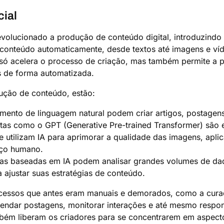
cial
m revolucionado a produção de conteúdo digital, introduzind
 conteúdo automaticamente, desde textos até imagens e ví
ó acelera o processo de criação, mas também permite a p
s de forma automatizada.
dução de conteúdo, estão:
ento de linguagem natural podem criar artigos, postagen
tas como o GPT (Generative Pre-trained Transformer) são
 utilizam IA para aprimorar a qualidade das imagens, aplic
rço humano.
s baseadas em IA podem analisar grandes volumes de dado
ajustar suas estratégias de conteúdo.
ocessos que antes eram manuais e demorados, como a cura
dar postagens, monitorar interações e até mesmo respon
ém liberam os criadores para se concentrarem em aspectos 